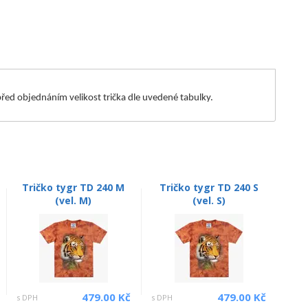
m před objednáním velikost trička dle uvedené tabulky.
Tričko tygr TD 240 M
Tričko tygr TD 240 S
(vel. M)
(vel. S)
479.00 Kč
479.00 Kč
s DPH
s DPH