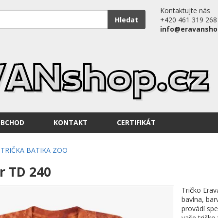
Kontaktujte nás
Hledat
+420 461 319 268
info@eravansho
OBCHOD
KONTAKT
CERTIFIKÁT
TRIČKA BATIKA ZOO
r TD 240
Tričko Erav
bavlna, bar
provádí spe
vaše tričko