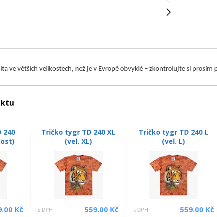
 šita ve větších velikostech, než je v Evropě obvyklé – zkontrolujte si prosí
uktu
D 240
Tričko tygr TD 240 XL
Tričko tygr TD 240 L
kost)
(vel. XL)
(vel. L)
9.00 Kč
559.00 Kč
559.00 Kč
s DPH
s DPH