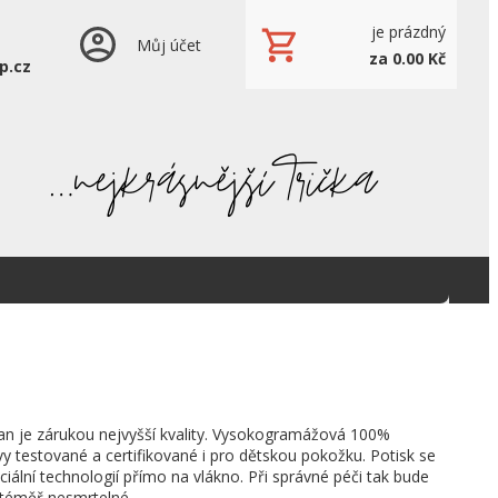
je prázdný
Můj účet
za 0.00 Kč
p.cz
an je zárukou nejvyšší kvality. Vysokogramážová 100%
vy testované a certifikované i pro dětskou pokožku. Potisk se
ciální technologií přímo na vlákno. Při správné péči tak bude
 téměř nesmrtelné.