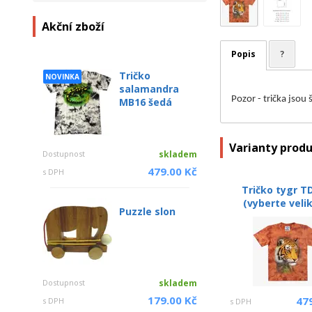
Akční zboží
Popis
?
Tričko
NOVINKA
salamandra
Pozor - trička jsou
MB16 šedá
Varianty prod
Dostupnost
skladem
479.00 Kč
s DPH
Tričko tygr T
(vyberte veli
Puzzle slon
Dostupnost
skladem
179.00 Kč
47
s DPH
s DPH