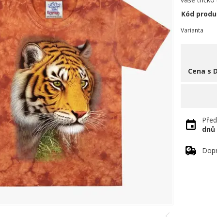
Kód produ
Varianta
Cena s 
Před
dnů
Dopr