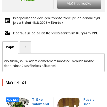
Vložit do košíku
Předpokládané doručení tohoto zboží při objednání nyní
je
za 5 dnů
13.8.2026
v
čtvrtek
Doprava již od
69.00 Kč
prostřednictvím
Kurýrem PPL
Popis
?
VW trička jsou skladem v omezeném množství. Nebude možné
doobjednání. Neváhejte s nákupem!
Akční zboží
Tričko
Puzzle
NOVINKA
salamand
slon