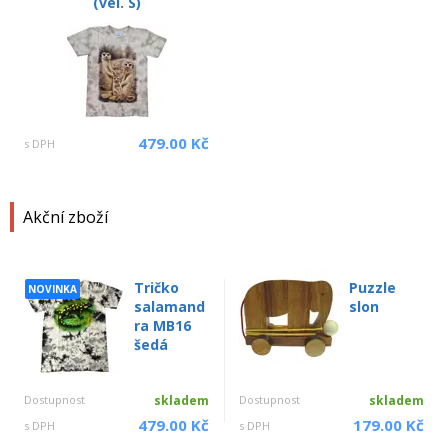
(vel. S)
479.00 Kč
s DPH
Akční zboží
Tričko
Puzzle
NOVINKA
salamand
slon
ra MB16
šedá
Dostupnost
skladem
Dostupnost
skladem
479.00 Kč
179.00 Kč
s DPH
s DPH