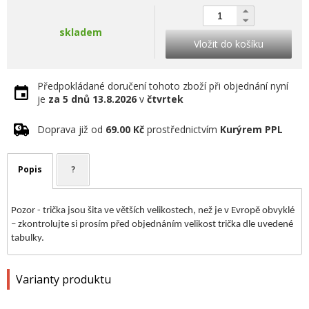
skladem
Vložit do košíku
Předpokládané doručení tohoto zboží při objednání nyní
je
za 5 dnů
13.8.2026
v
čtvrtek
Doprava již od
69.00 Kč
prostřednictvím
Kurýrem PPL
Popis
?
Pozor - trička jsou šita ve větších velikostech, než je v Evropě obvyklé
– zkontrolujte si prosím před objednáním velikost trička dle uvedené
tabulky.
Varianty produktu