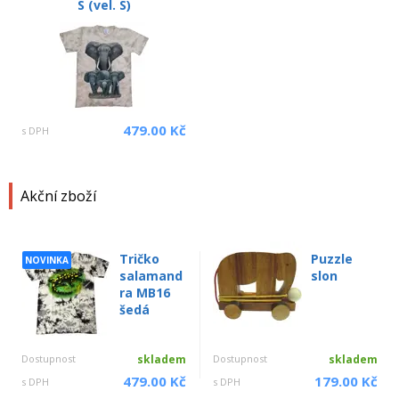
S (vel. S)
479.00 Kč
s DPH
Akční zboží
Tričko
Puzzle
NOVINKA
salamand
slon
ra MB16
šedá
Dostupnost
skladem
Dostupnost
skladem
479.00 Kč
179.00 Kč
s DPH
s DPH