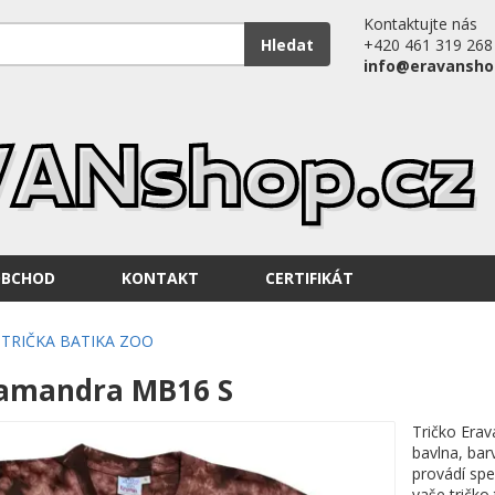
Kontaktujte nás
Hledat
+420 461 319 268
info@eravansho
OBCHOD
KONTAKT
CERTIFIKÁT
TRIČKA BATIKA ZOO
lamandra MB16 S
Tričko Erav
bavlna, bar
provádí spe
vaše tričko