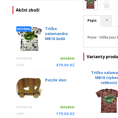
Akční zboží
Popis
?
Tričko
NOVINKA
salamandra
Pozor - trička jsou
MB16 šedá
Varianty prod
Dostupnost
skladem
479.00 Kč
s DPH
Tričko salam
MB16 (vybe
Puzzle slon
velikost)
Dostupnost
skladem
179.00 Kč
s DPH