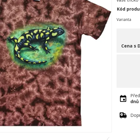
Kód produ
Varianta
Cena s 
Před
dnů
Dopr