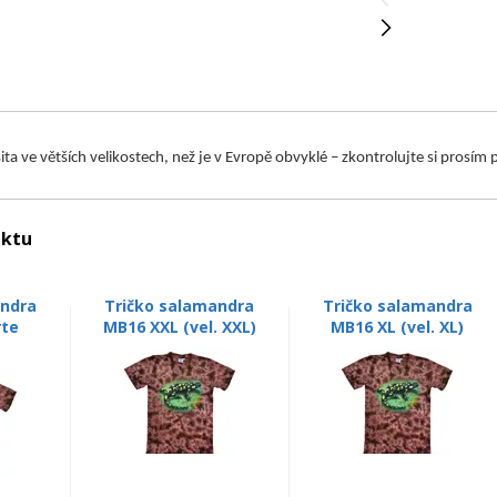
 šita ve větších velikostech, než je v Evropě obvyklé – zkontrolujte si prosí
uktu
andra
Tričko salamandra
Tričko salamandra
rte
MB16 XXL (vel. XXL)
MB16 XL (vel. XL)