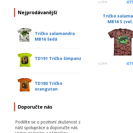
47
s DPH
Nejprodávanější
Tričko salam
MB16 S (vel.
Tričko salamandra
MB16 šedá
TD191 Tričko šimpanz
47
s DPH
TD180 Tričko
orangutan
Doporučte nás
Podělte se o pozitivní zkušenost z
naší spolupráce a doporučte nás