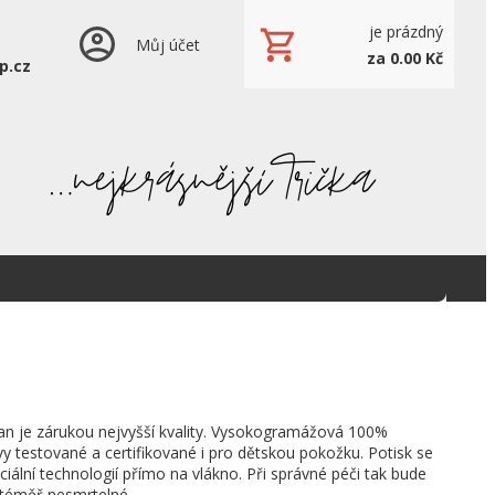
je prázdný
Můj účet
za 0.00 Kč
p.cz
an je zárukou nejvyšší kvality. Vysokogramážová 100%
vy testované a certifikované i pro dětskou pokožku. Potisk se
ciální technologií přímo na vlákno. Při správné péči tak bude
 téměř nesmrtelné.