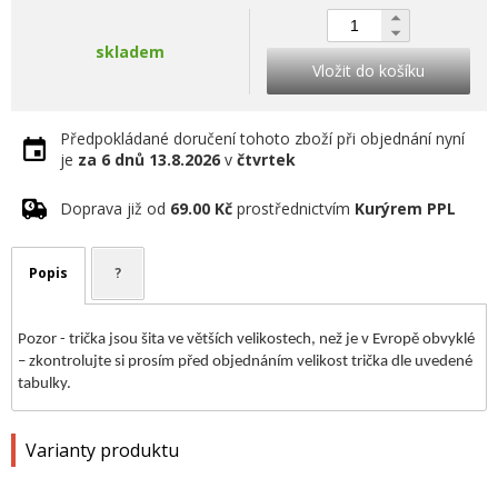
skladem
Vložit do košíku
Předpokládané doručení tohoto zboží při objednání nyní
je
za 6 dnů
13.8.2026
v
čtvrtek
Doprava již od
69.00 Kč
prostřednictvím
Kurýrem PPL
Popis
?
Pozor - trička jsou šita ve větších velikostech, než je v Evropě obvyklé
– zkontrolujte si prosím před objednáním velikost trička dle uvedené
tabulky.
Varianty produktu