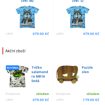
(vel. M)
(vel. S)
479.00 Kč
479.00 Kč
s DPH
s DPH
Akční zboží
Tričko
Puzzle
NOVINKA
salamand
slon
ra MB16
šedá
Dostupnost
skladem
Dostupnost
skladem
479.00 Kč
179.00 Kč
s DPH
s DPH