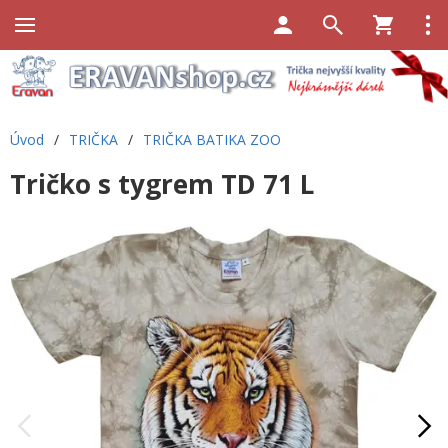
Úvod
/
TRIČKA
/
TRIČKA BATIKA ZOO
Tričko s tygrem TD 71 L