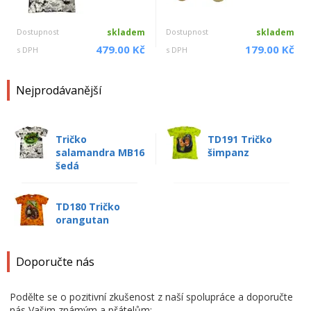
Dostupnost
skladem
Dostupnost
skladem
479.00 Kč
179.00 Kč
s DPH
s DPH
Nejprodávanější
Tričko
TD191 Tričko
salamandra MB16
šimpanz
šedá
TD180 Tričko
orangutan
Doporučte nás
Podělte se o pozitivní zkušenost z naší spolupráce a doporučte
nás Vašim známým a přátelům: