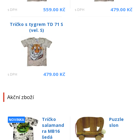
559.00 Kč
479.00 Kč
s DPH
s DPH
Tričko s tygrem TD 71 S
(vel. S)
479.00 Kč
s DPH
Akční zboží
Tričko
Puzzle
NOVINKA
salamand
slon
ra MB16
šedá