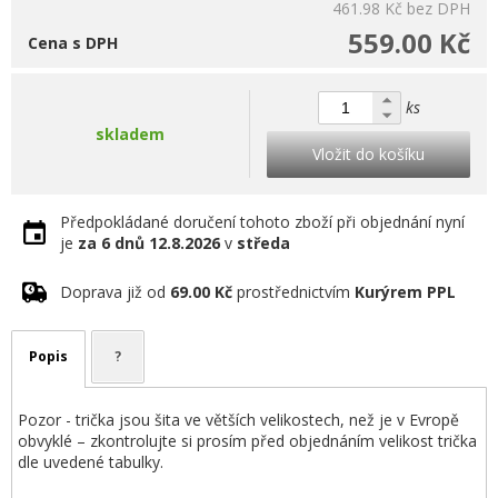
461.98 Kč
bez DPH
559.00 Kč
Cena s DPH
ks
skladem
Vložit do košíku
Předpokládané doručení tohoto zboží při objednání nyní
je
za 6 dnů
12.8.2026
v
středa
Doprava již od
69.00 Kč
prostřednictvím
Kurýrem PPL
Popis
?
Pozor - trička jsou šita ve větších velikostech, než je v Evropě
obvyklé – zkontrolujte si prosím před objednáním velikost trička
dle uvedené tabulky.