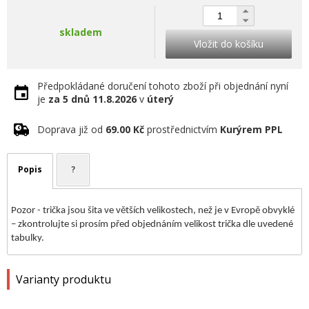
skladem
Vložit do košíku
Předpokládané doručení tohoto zboží při objednání nyní
je
za 5 dnů
11.8.2026
v
úterý
Doprava již od
69.00 Kč
prostřednictvím
Kurýrem PPL
Popis
?
Pozor - trička jsou šita ve větších velikostech, než je v Evropě obvyklé
– zkontrolujte si prosím před objednáním velikost trička dle uvedené
tabulky.
Varianty produktu