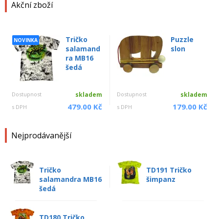
Akční zboží
Tričko
Puzzle
NOVINKA
salamand
slon
ra MB16
šedá
Dostupnost
skladem
Dostupnost
skladem
479.00 Kč
179.00 Kč
s DPH
s DPH
Nejprodávanější
Tričko
TD191 Tričko
salamandra MB16
šimpanz
šedá
TD180 Tričko