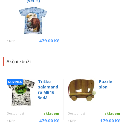
(vel. S)
479.00 Kč
s DPH
Akční zboží
Tričko
Puzzle
NOVINKA
salamand
slon
ra MB16
šedá
Dostupnost
skladem
Dostupnost
skladem
479.00 Kč
179.00 Kč
s DPH
s DPH