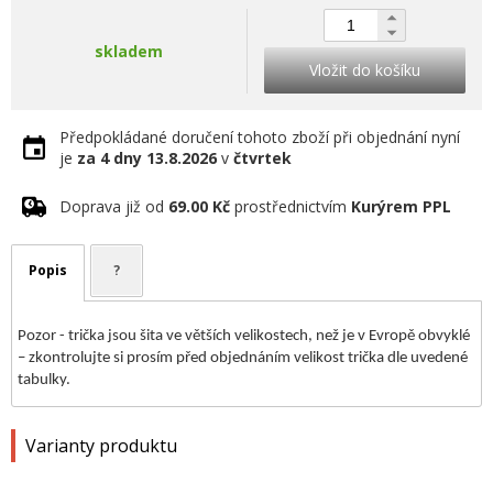
skladem
Vložit do košíku
Předpokládané doručení tohoto zboží při objednání nyní
je
za 4 dny
13.8.2026
v
čtvrtek
Doprava již od
69.00 Kč
prostřednictvím
Kurýrem PPL
Popis
?
Pozor - trička jsou šita ve větších velikostech, než je v Evropě obvyklé
– zkontrolujte si prosím před objednáním velikost trička dle uvedené
tabulky.
Varianty produktu