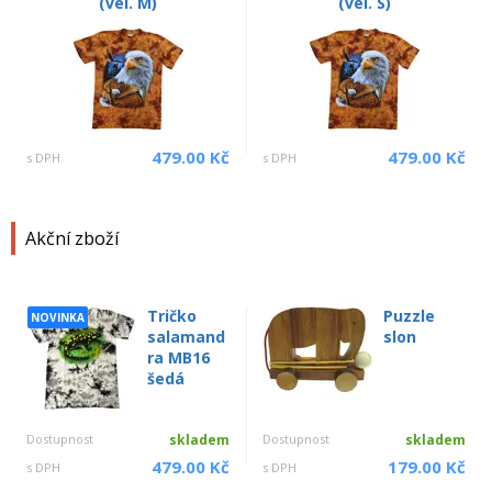
(vel. M)
(vel. S)
479.00 Kč
479.00 Kč
s DPH
s DPH
Akční zboží
Tričko
Puzzle
NOVINKA
salamand
slon
ra MB16
šedá
Dostupnost
skladem
Dostupnost
skladem
479.00 Kč
179.00 Kč
s DPH
s DPH