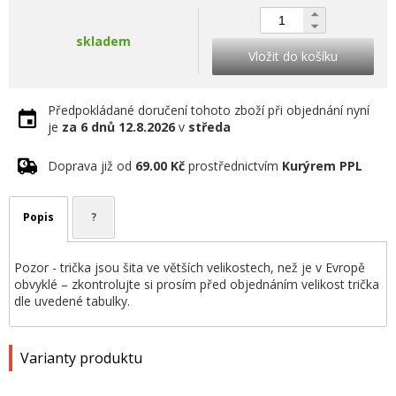
skladem
Vložit do košíku
Předpokládané doručení tohoto zboží při objednání nyní
je
za 6 dnů
12.8.2026
v
středa
Doprava již od
69.00 Kč
prostřednictvím
Kurýrem PPL
Popis
?
Pozor - trička jsou šita ve větších velikostech, než je v Evropě
obvyklé – zkontrolujte si prosím před objednáním velikost trička
dle uvedené tabulky.
Varianty produktu