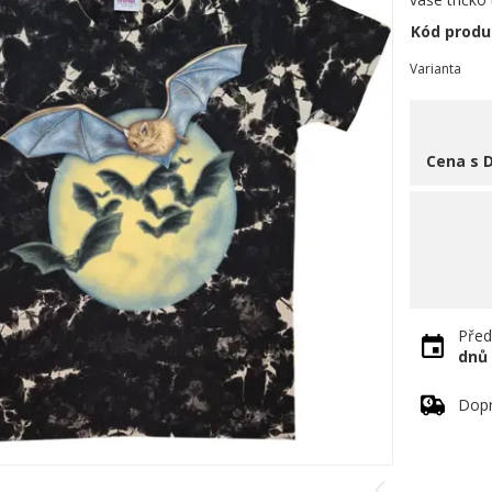
Kód produ
Varianta
Cena s 
Před
dnů
Dopr