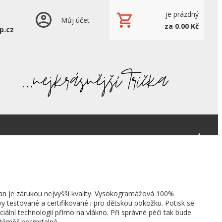
je prázdný
Můj účet
za 0.00 Kč
p.cz
an je zárukou nejvyšší kvality. Vysokogramážová 100%
vy testované a certifikované i pro dětskou pokožku. Potisk se
ciální technologií přímo na vlákno. Při správné péči tak bude
 téměř nesmrtelné.