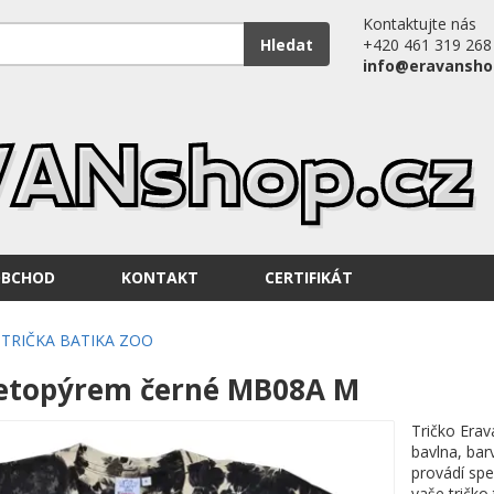
Kontaktujte nás
Hledat
+420 461 319 268
info@eravansho
OBCHOD
KONTAKT
CERTIFIKÁT
TRIČKA BATIKA ZOO
netopýrem černé MB08A M
Tričko Erav
bavlna, bar
provádí spe
vaše tričko