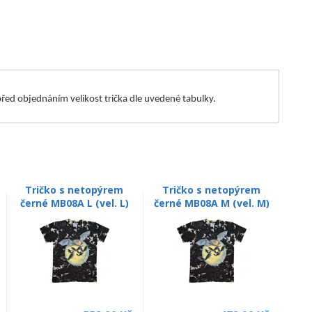
m před objednáním velikost trička dle uvedené tabulky.
Tričko s netopýrem
Tričko s netopýrem
černé MB08A L (vel. L)
černé MB08A M (vel. M)