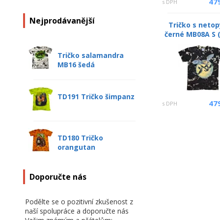
47
s DPH
Nejprodávanější
Tričko s neto
černé MB08A S (
Tričko salamandra
MB16 šedá
TD191 Tričko šimpanz
47
s DPH
TD180 Tričko
orangutan
Doporučte nás
Podělte se o pozitivní zkušenost z
naší spolupráce a doporučte nás