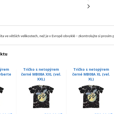
 šita ve větších velikostech, než je v Evropě obvyklé – zkontrolujte si prosí
uktu
pýrem
Tričko s netopýrem
Tričko s netopýrem
yberte
černé MB08A XXL (vel.
černé MB08A XL (vel.
.
XXL)
XL)