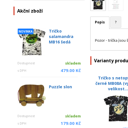
Akční zboží
Popis
?
Tričko
NOVINKA
salamandra
Pozor - trička jsou
MB16 šedá
Varianty prod
Dostupnost
skladem
479.00 Kč
s DPH
Tričko s neto
černé MB08A (v
Puzzle slon
velikost..
Dostupnost
skladem
179.00 Kč
s DPH