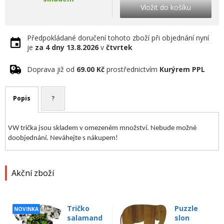
Vložit do košíku
Předpokládané doručení tohoto zboží při objednání nyní
je
za 4 dny
13.8.2026
v
čtvrtek
Doprava již od
69.00 Kč
prostřednictvím
Kurýrem PPL
Popis
?
VW trička jsou skladem v omezeném množství. Nebude možné
doobjednání. Neváhejte s nákupem!
Akční zboží
Tričko
Puzzle
NOVINKA
salamand
slon