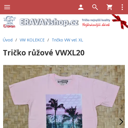
Úvod
/
VW KOLEKCE
/
Tričko VW vel. XL
Tričko růžové VWXL20