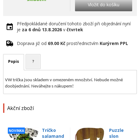
Vložit do košíku
Předpokládané doručení tohoto zboží při objednání nyní
je
za 6 dnů
13.8.2026
v
čtvrtek
Doprava již od
69.00 Kč
prostřednictvím
Kurýrem PPL
Popis
?
VW trička jsou skladem v omezeném množství. Nebude možné
doobjednání. Neváhejte s nákupem!
Akční zboží
Tričko
Puzzle
NOVINKA
salamand
slon