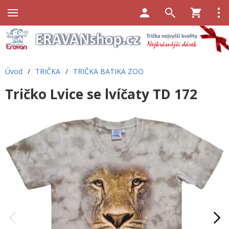
Úvod
/
TRIČKA
/
TRIČKA BATIKA ZOO
Tričko Lvice se lvíčaty TD 172