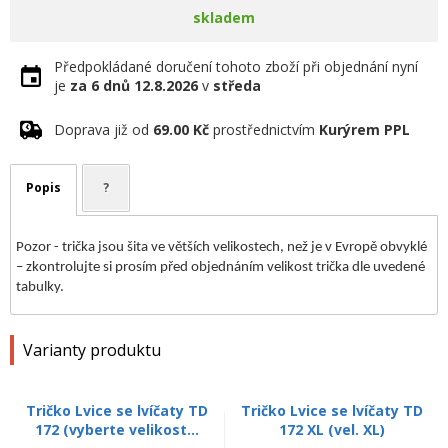
skladem
Předpokládané doručení tohoto zboží při objednání nyní
je
za 6 dnů
12.8.2026
v
středa
Doprava již od
69.00 Kč
prostřednictvím
Kurýrem PPL
Popis
?
Pozor - trička jsou šita ve větších velikostech, než je v Evropě obvyklé
– zkontrolujte si prosím před objednáním velikost trička dle uvedené
tabulky.
Varianty produktu
Tričko Lvice se lvíčaty TD
Tričko Lvice se lvíčaty TD
172 (vyberte velikost...
172 XL (vel. XL)