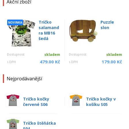
Akční zboží
Tričko
Puzzle
NOVINKA
salamand
slon
ra MB16
šedá
Dostupnost
skladem
Dostupnost
skladem
479.00 Kč
179.00 Kč
s DPH
s DPH
Nejprodávanější
Tričko kočky
Tričko kočky v
červené S06
košíku S05
Tričko štěňátka
S04