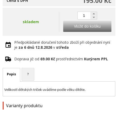
195.00 Kč
Cena s DPH
skladem
Vložit do košíku
Předpokládané doručení tohoto zboží při objednání nyní
je
za 6 dnů
12.8.2026
v
středa
Doprava již od
69.00 Kč
prostřednictvím
Kurýrem PPL
Popis
?
Velikosti dětských triček uvádíme podle věku dítěte.
Varianty produktu