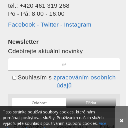
tel.: +420 461 319 268
Po - Pá: 8:00 - 16:00
Facebook - Twitter - Instagram
Newsletter
Odebírejte aktuální novinky
Souhlasím s
zpracováním osobních
údajů
Odebrat
Přidat
Tato stránka používá soubory cookies, které nám
pomáhají poskytovat služby. Používáním našich služeb
✖
vyjadřujete souhlas s používáním souborů cookies.
Více
© 2026 WEXBO |
www.wexbo.com
|
Přihlásit