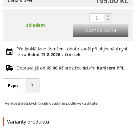
195.00 Kč
Cena s DPH
skladem
Vložit do košíku
Předpokládané doručení tohoto zboží při objednání nyní
je
za 6 dnů
13.8.2026
v
čtvrtek
Doprava již od
69.00 Kč
prostřednictvím
Kurýrem PPL
Popis
?
Velikosti dětských triček uvádíme podle věku dítěte.
Varianty produktu