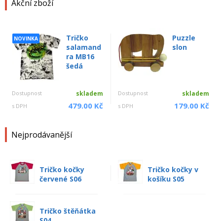
Akční zboží
Tričko
Puzzle
NOVINKA
salamand
slon
ra MB16
šedá
Dostupnost
skladem
Dostupnost
skladem
479.00 Kč
179.00 Kč
s DPH
s DPH
Nejprodávanější
Tričko kočky
Tričko kočky v
červené S06
košíku S05
Tričko štěňátka
S04