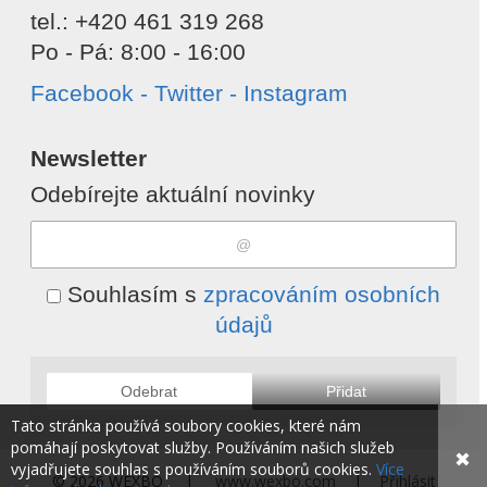
tel.: +420 461 319 268
Po - Pá: 8:00 - 16:00
Facebook - Twitter - Instagram
Newsletter
Odebírejte aktuální novinky
Souhlasím s
zpracováním osobních
údajů
Odebrat
Přidat
Tato stránka používá soubory cookies, které nám
pomáhají poskytovat služby. Používáním našich služeb
✖
vyjadřujete souhlas s používáním souborů cookies.
Více
© 2026 WEXBO |
www.wexbo.com
|
Přihlásit