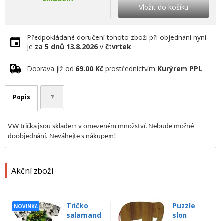
Vložit do košíku
Předpokládané doručení tohoto zboží při objednání nyní
je
za 5 dnů
13.8.2026
v
čtvrtek
Doprava již od
69.00 Kč
prostřednictvím
Kurýrem PPL
Popis
?
VW trička jsou skladem v omezeném množství. Nebude možné
doobjednání. Neváhejte s nákupem!
Akční zboží
Tričko
Puzzle
NOVINKA
salamand
slon