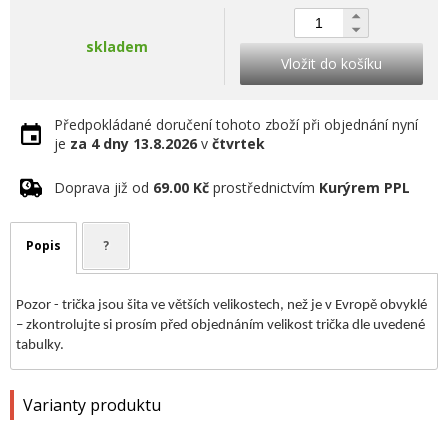
skladem
Vložit do košíku
Předpokládané doručení tohoto zboží při objednání nyní
je
za 4 dny
13.8.2026
v
čtvrtek
Doprava již od
69.00 Kč
prostřednictvím
Kurýrem PPL
Popis
?
Pozor - trička jsou šita ve větších velikostech, než je v Evropě obvyklé
– zkontrolujte si prosím před objednáním velikost trička dle uvedené
tabulky.
Varianty produktu