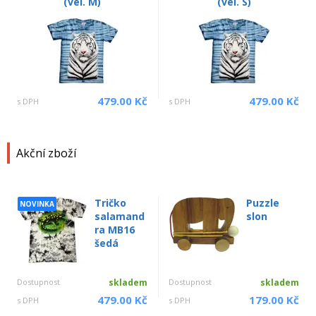
(vel. M)
(vel. S)
479.00 Kč
479.00 Kč
s DPH
s DPH
Akční zboží
Tričko
Puzzle
NOVINKA
salamand
slon
ra MB16
šedá
Dostupnost
skladem
Dostupnost
skladem
479.00 Kč
179.00 Kč
s DPH
s DPH