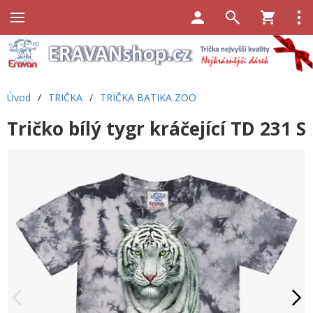
Úvod
/
TRIČKA
/
TRIČKA BATIKA ZOO
Tričko bílý tygr kráčející TD 231 S