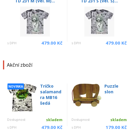
TD 231 M (vel. M)...
TD 231 S (vel. S)...
479.00 Kč
479.00 Kč
s DPH
s DPH
Akční zboží
Tričko
Puzzle
NOVINKA
salamand
slon
ra MB16
šedá
Dostupnost
skladem
Dostupnost
skladem
479.00 Kč
179.00 Kč
s DPH
s DPH