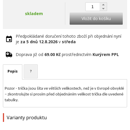
skladem
Vložit do košíku
Předpokládané doručení tohoto zboží při objednání nyní
je
za 5 dnů
12.8.2026
v
středa
Doprava již od
69.00 Kč
prostřednictvím
Kurýrem PPL
Popis
?
Pozor - trička jsou šita ve větších velikostech, než je v Evropě obvyklé
– zkontrolujte si prosím před objednáním velikost trička dle uvedené
tabulky.
Varianty produktu