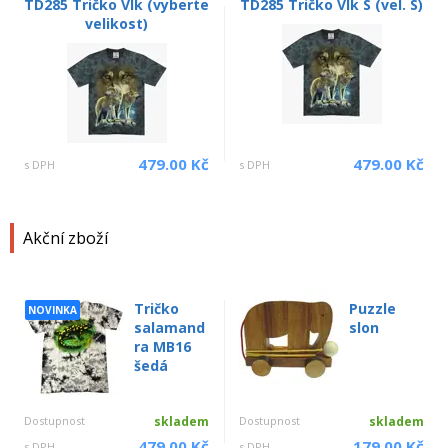
TD285 Tričko Vlk (vyberte
TD285 Tričko Vlk S (vel. S)
velikost)
479.00 Kč
479.00 Kč
s DPH
s DPH
Akční zboží
Tričko
Puzzle
NOVINKA
salamand
slon
ra MB16
šedá
Dostupnost
skladem
Dostupnost
skladem
479.00 Kč
179.00 Kč
s DPH
s DPH