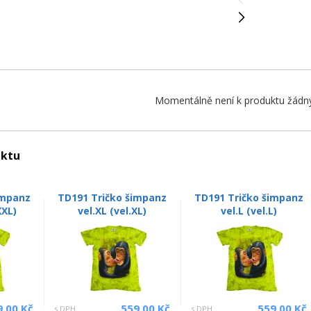
Momentálně není k produktu žádný
uktu
impanz
TD191 Tričko šimpanz
TD191 Tričko šimpanz
XXL)
vel.XL (vel.XL)
vel.L (vel.L)
9.00 Kč
559.00 Kč
559.00 Kč
s DPH
s DPH