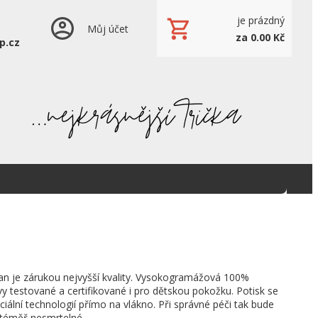
je prázdný
Můj účet
za 0.00 Kč
p.cz
an je zárukou nejvyšší kvality. Vysokogramážová 100%
vy testované a certifikované i pro dětskou pokožku. Potisk se
ciální technologií přímo na vlákno. Při správné péči tak bude
 téměř nesmrtelné.