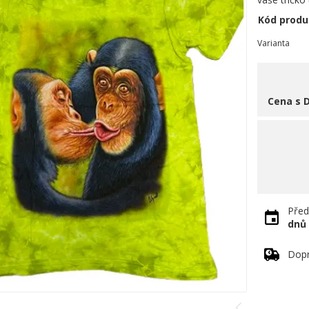
Kód produ
Varianta
Cena s 
Před
dnů
Dopr