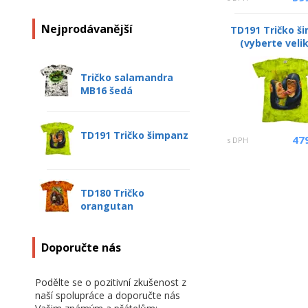
Nejprodávanější
TD191 Tričko š
(vyberte veli
Tričko salamandra
MB16 šedá
TD191 Tričko šimpanz
47
s DPH
TD180 Tričko
orangutan
Doporučte nás
Podělte se o pozitivní zkušenost z
naší spolupráce a doporučte nás