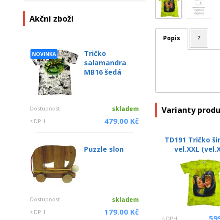
Akční zboží
Popis
?
Tričko
NOVINKA
salamandra
MB16 šedá
Varianty prod
Dostupnost
skladem
479.00 Kč
s DPH
TD191 Tričko š
vel.XXL (vel.
Puzzle slon
Dostupnost
skladem
179.00 Kč
s DPH
59
s DPH