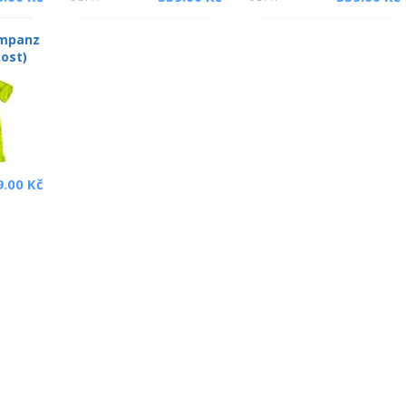
impanz
kost)
9.00 Kč