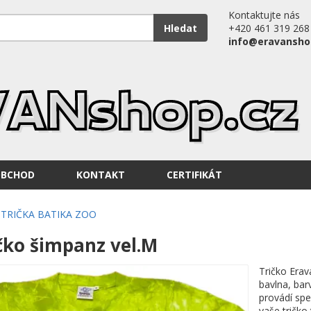
Kontaktujte nás
Hledat
+420 461 319 268
info@eravansho
OBCHOD
KONTAKT
CERTIFIKÁT
TRIČKA BATIKA ZOO
čko šimpanz vel.M
Tričko Erav
bavlna, bar
provádí spe
vaše tričko