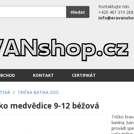
Kontaktujte nás
Hledat
+420 461 319 268
info@eravansho
OBCHOD
KONTAKT
CERTIFIKÁT
ĚTSKÁ
/
TRIČKA BATIKA ZOO
ko medvědice 9-12 béžová
Tričko Erav
bavlna, bar
provádí spe
vaše tričko