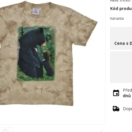
Kód produ
Varianta
Cena s 
Před
dnů
Dopr