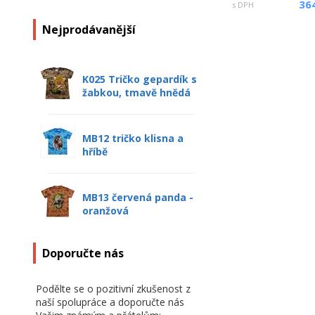
36
s DPH
Nejprodávanější
K025 Tričko gepardík s
žabkou, tmavě hnědá
MB12 tričko klisna a
hříbě
MB13 červená panda -
oranžová
Doporučte nás
Podělte se o pozitivní zkušenost z
naší spolupráce a doporučte nás