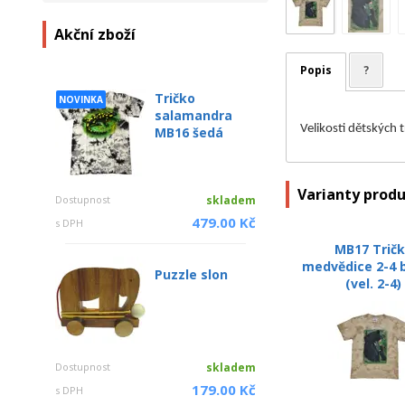
Akční zboží
Popis
?
Tričko
NOVINKA
salamandra
Velikosti dětských 
MB16 šedá
Varianty prod
Dostupnost
skladem
479.00 Kč
s DPH
MB17 Trič
medvědice 2-4 
Puzzle slon
(vel. 2-4)
Dostupnost
skladem
179.00 Kč
s DPH