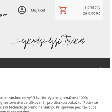
je prázdný
Můj účet
za 0.00 Kč
p.cz
an je zárukou nejvyšší kvality. Vysokogramážová 100%
vy testované a certifikované i pro dětskou pokožku. Potisk se
ciální technologií přímo na vlákno. Při správné péči tak bude
 téměř nesmrtelné.