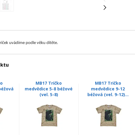
triček uvádíme podle věku dítěte.
uktu
ko
MB17 Tričko
MB17 Tričko
béžová
medvědice 5-8 béžové
medvědice 9-12
(vel. 5-8)
béžová (vel. 9-12)...