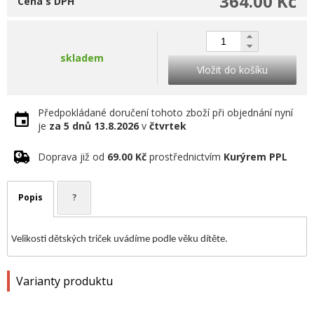
364.00 Kč
Cena s DPH
skladem
Vložit do košíku
Předpokládané doručení tohoto zboží při objednání nyní
je
za 5 dnů
13.8.2026
v
čtvrtek
Doprava již od
69.00 Kč
prostřednictvím
Kurýrem PPL
Popis
?
Velikosti dětských triček uvádíme podle věku dítěte.
Varianty produktu