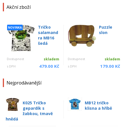
Akční zboží
Tričko
Puzzle
NOVINKA
salamand
slon
ra MB16
šedá
Dostupnost
skladem
Dostupnost
skladem
479.00 Kč
179.00 Kč
s DPH
s DPH
Nejprodávanější
K025 Tričko
MB12 tričko
gepardík s
klisna a hříbě
žabkou, tmavě
hnědá