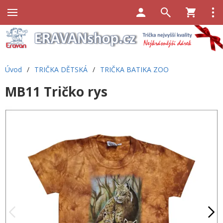
Úvod
/
TRIČKA DĚTSKÁ
/
TRIČKA BATIKA ZOO
MB11 Tričko rys