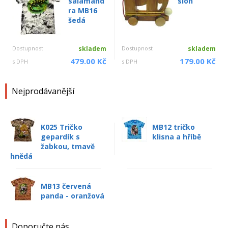
salamand
slon
ra MB16
šedá
Dostupnost
skladem
Dostupnost
skladem
479.00 Kč
179.00 Kč
s DPH
s DPH
Nejprodávanější
K025 Tričko
MB12 tričko
gepardík s
klisna a hříbě
žabkou, tmavě
hnědá
MB13 červená
panda - oranžová
Doporučte nás