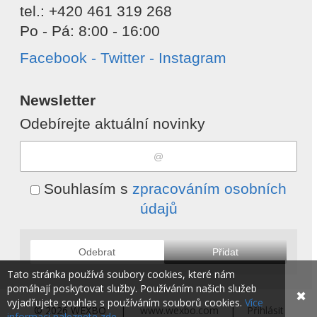
tel.: +420 461 319 268
Po - Pá: 8:00 - 16:00
Facebook - Twitter - Instagram
Newsletter
Odebírejte aktuální novinky
Souhlasím s
zpracováním osobních
údajů
Odebrat
Přidat
Tato stránka používá soubory cookies, které nám
pomáhají poskytovat služby. Používáním našich služeb
✖
vyjadřujete souhlas s používáním souborů cookies.
Více
© 2026 WEXBO |
www.wexbo.com
|
Přihlásit
informací naleznete zde.