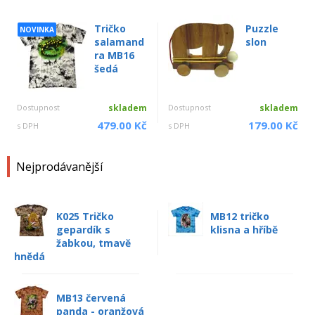
Tričko
Puzzle
NOVINKA
salamand
slon
ra MB16
šedá
Dostupnost
skladem
Dostupnost
skladem
479.00 Kč
179.00 Kč
s DPH
s DPH
Nejprodávanější
K025 Tričko
MB12 tričko
gepardík s
klisna a hříbě
žabkou, tmavě
hnědá
MB13 červená
panda - oranžová