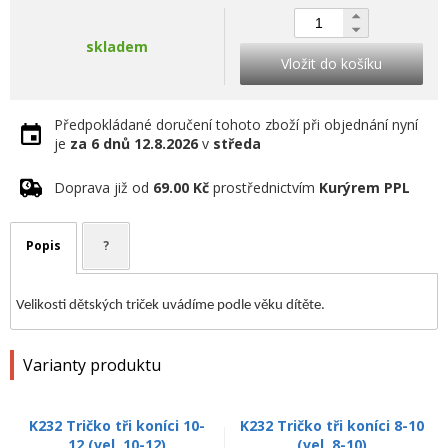
skladem
Vložit do košíku
Předpokládané doručení tohoto zboží při objednání nyní
je
za 6 dnů
12.8.2026
v
středa
Doprava již od
69.00 Kč
prostřednictvím
Kurýrem PPL
Popis
?
Velikosti dětských triček uvádíme podle věku dítěte.
Varianty produktu
K232 Tričko tři koníci 10-
K232 Tričko tři koníci 8-10
12 (vel. 10-12)
(vel. 8-10)