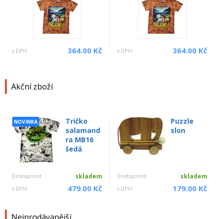
364.00 Kč
364.00 Kč
s DPH
s DPH
Akční zboží
Tričko
Puzzle
NOVINKA
salamand
slon
ra MB16
šedá
Dostupnost
skladem
Dostupnost
skladem
479.00 Kč
179.00 Kč
s DPH
s DPH
Nejprodávanější