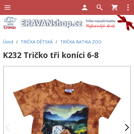
Úvod
/
TRIČKA DĚTSKÁ
/
TRIČKA BATIKA ZOO
K232 Tričko tři koníci 6-8