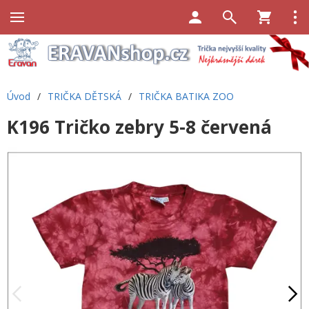
Úvod
/
TRIČKA DĚTSKÁ
/
TRIČKA BATIKA ZOO
K196 Tričko zebry 5-8 červená