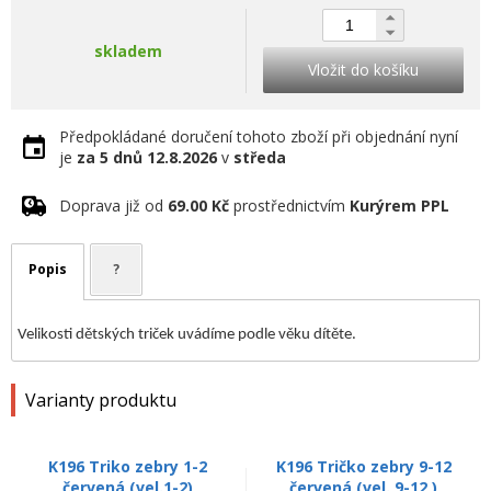
skladem
Vložit do košíku
Předpokládané doručení tohoto zboží při objednání nyní
je
za 5 dnů
12.8.2026
v
středa
Doprava již od
69.00 Kč
prostřednictvím
Kurýrem PPL
Popis
?
Velikosti dětských triček uvádíme podle věku dítěte.
Varianty produktu
K196 Triko zebry 1-2
K196 Tričko zebry 9-12
červená (vel.1-2)
červená (vel. 9-12 )