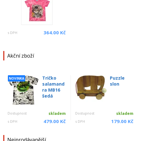
364.00 Kč
s DPH
Akční zboží
Tričko
Puzzle
NOVINKA
salamand
slon
ra MB16
šedá
Dostupnost
skladem
Dostupnost
skladem
479.00 Kč
179.00 Kč
s DPH
s DPH
Nejprodávanější