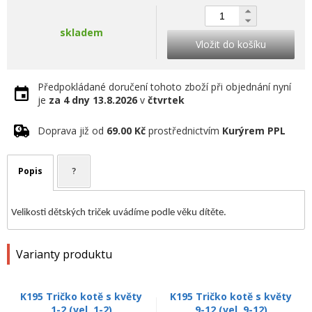
skladem
Vložit do košíku
Předpokládané doručení tohoto zboží při objednání nyní
je
za 4 dny
13.8.2026
v
čtvrtek
Doprava již od
69.00 Kč
prostřednictvím
Kurýrem PPL
Popis
?
Velikosti dětských triček uvádíme podle věku dítěte.
Varianty produktu
K195 Tričko kotě s květy
K195 Tričko kotě s květy
1-2 (vel. 1-2)
9-12 (vel. 9-12)