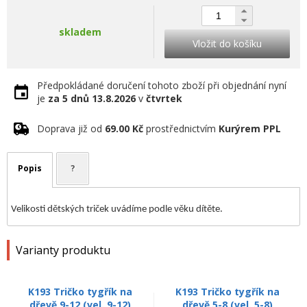
skladem
Vložit do košíku
Předpokládané doručení tohoto zboží při objednání nyní
je
za 5 dnů
13.8.2026
v
čtvrtek
Doprava již od
69.00 Kč
prostřednictvím
Kurýrem PPL
Popis
?
Velikosti dětských triček uvádíme podle věku dítěte.
Varianty produktu
K193 Tričko tygřík na
K193 Tričko tygřík na
dřevě 9-12 (vel. 9-12)
dřevě 5-8 (vel. 5-8)