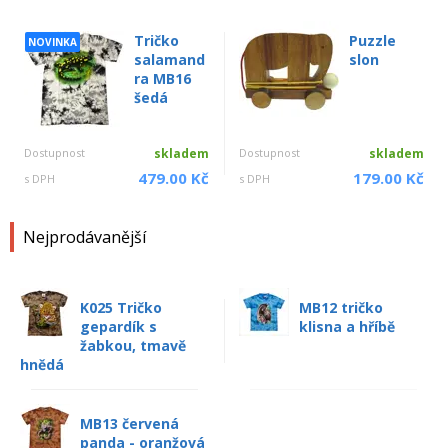
Tričko
Puzzle
NOVINKA
salamand
slon
ra MB16
šedá
Dostupnost
skladem
Dostupnost
skladem
479.00 Kč
179.00 Kč
s DPH
s DPH
Nejprodávanější
K025 Tričko
MB12 tričko
gepardík s
klisna a hříbě
žabkou, tmavě
hnědá
MB13 červená
panda - oranžová