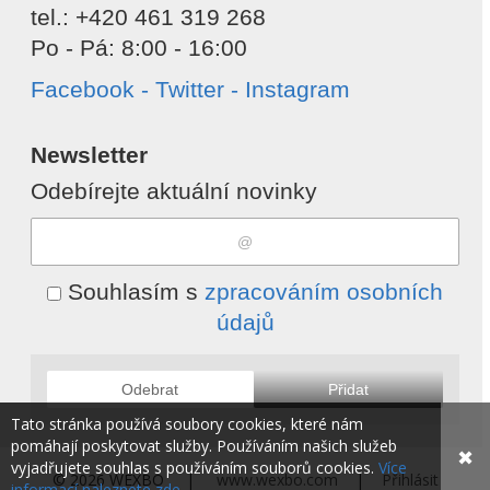
tel.: +420 461 319 268
Po - Pá: 8:00 - 16:00
Facebook - Twitter - Instagram
Newsletter
Odebírejte aktuální novinky
Souhlasím s
zpracováním osobních
údajů
Odebrat
Přidat
Tato stránka používá soubory cookies, které nám
pomáhají poskytovat služby. Používáním našich služeb
✖
vyjadřujete souhlas s používáním souborů cookies.
Více
© 2026 WEXBO |
www.wexbo.com
|
Přihlásit
informací naleznete zde.