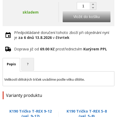
skladem
Vložit do košíku
Předpokládané doručení tohoto zboží při objednání nyní
je
za 6 dnů
13.8.2026
v
čtvrtek
Doprava již od
69.00 Kč
prostřednictvím
Kurýrem PPL
Popis
?
Velikosti dětských triček uvádíme podle věku dítěte.
Varianty produktu
K190 Tričko T-REX 9-12
K190 Tričko T-REX 5-8
(vel. 9-12)
(vel. 5-8)