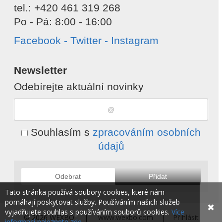
tel.: +420 461 319 268
Po - Pá: 8:00 - 16:00
Facebook - Twitter - Instagram
Newsletter
Odebírejte aktuální novinky
Souhlasím s
zpracováním osobních
údajů
Odebrat
Přidat
Tato stránka používá soubory cookies, které nám
pomáhají poskytovat služby. Používáním našich služeb
✖
vyjadřujete souhlas s používáním souborů cookies.
Více
© 2026 WEXBO |
www.wexbo.com
|
Přihlásit
informací naleznete zde.