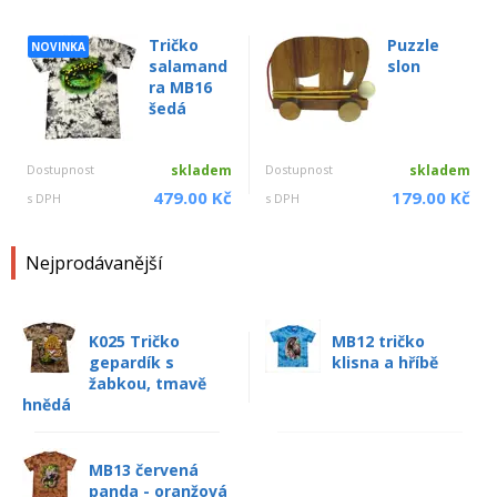
Tričko
Puzzle
NOVINKA
salamand
slon
ra MB16
šedá
Dostupnost
skladem
Dostupnost
skladem
479.00 Kč
179.00 Kč
s DPH
s DPH
Nejprodávanější
K025 Tričko
MB12 tričko
gepardík s
klisna a hříbě
žabkou, tmavě
hnědá
MB13 červená
panda - oranžová