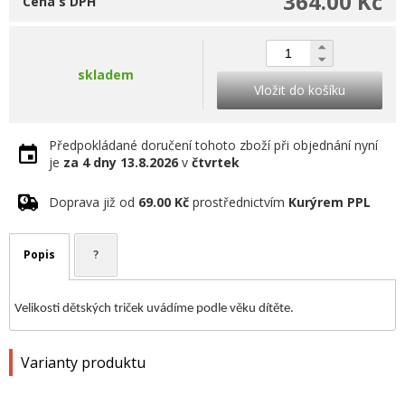
364.00 Kč
Cena s DPH
skladem
Vložit do košíku
Předpokládané doručení tohoto zboží při objednání nyní
je
za 4 dny
13.8.2026
v
čtvrtek
Doprava již od
69.00 Kč
prostřednictvím
Kurýrem PPL
Popis
?
Velikosti dětských triček uvádíme podle věku dítěte.
Varianty produktu