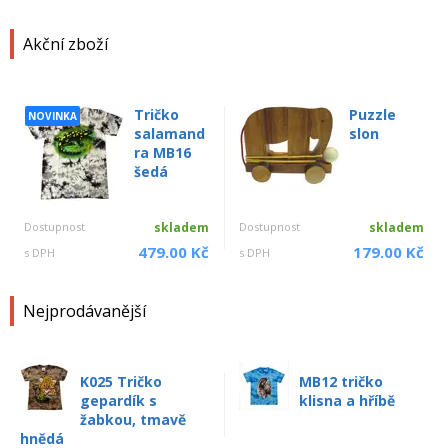
Akční zboží
Tričko
Puzzle
NOVINKA
salamand
slon
ra MB16
šedá
Dostupnost
skladem
Dostupnost
skladem
479.00 Kč
179.00 Kč
s DPH
s DPH
Nejprodávanější
K025 Tričko
MB12 tričko
gepardík s
klisna a hříbě
žabkou, tmavě
hnědá