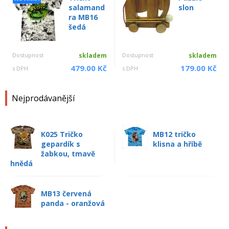
salamand
slon
ra MB16
šedá
Dostupnost
skladem
Dostupnost
skladem
479.00 Kč
179.00 Kč
s DPH
s DPH
Nejprodávanější
K025 Tričko
MB12 tričko
gepardík s
klisna a hříbě
žabkou, tmavě
hnědá
MB13 červená
panda - oranžová