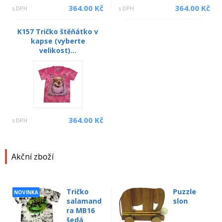
364.00 Kč
364.00 Kč
s DPH
s DPH
K157 Tričko štěňátko v
kapse (vyberte
velikost)...
364.00 Kč
s DPH
Akční zboží
Tričko
Puzzle
NOVINKA
salamand
slon
ra MB16
šedá