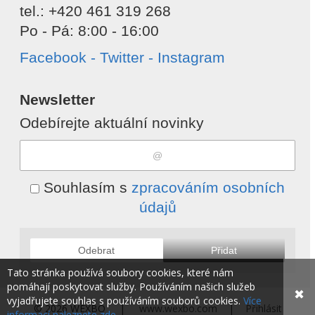
tel.: +420 461 319 268
Po - Pá: 8:00 - 16:00
Facebook - Twitter - Instagram
Newsletter
Odebírejte aktuální novinky
Souhlasím s
zpracováním osobních
údajů
Odebrat
Přidat
Tato stránka používá soubory cookies, které nám
pomáhají poskytovat služby. Používáním našich služeb
✖
vyjadřujete souhlas s používáním souborů cookies.
Více
© 2026 WEXBO |
www.wexbo.com
|
Přihlásit
informací naleznete zde.