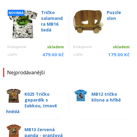
Tričko
Puzzle
NOVINKA
salamand
slon
ra MB16
šedá
Dostupnost
skladem
Dostupnost
skladem
479.00 Kč
179.00 Kč
s DPH
s DPH
Nejprodávanější
K025 Tričko
MB12 tričko
gepardík s
klisna a hříbě
žabkou, tmavě
hnědá
MB13 červená
panda - oranžová