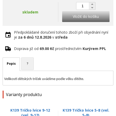
skladem
Vložit do košíku
Předpokládané doručení tohoto zboží při objednání nyní
je
za 6 dnů
12.8.2026
v
středa
Doprava již od
69.00 Kč
prostřednictvím
Kurýrem PPL
Popis
?
Velikosti dětských triček uvádíme podle věku dítěte.
Varianty produktu
K139 Tričko lvice 9-12
K139 Tričko lvice 5-8 (vel.
(vel. 9-12)
5-8)