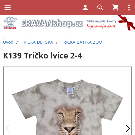
Úvod
/
TRIČKA DĚTSKÁ
/
TRIČKA BATIKA ZOO
K139 Tričko lvice 2-4