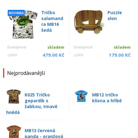
Tričko
Puzzle
NOVINKA
salamand
slon
ra MB16
šedá
Dostupnost
skladem
Dostupnost
skladem
479.00 Kč
179.00 Kč
s DPH
s DPH
Nejprodávanější
K025 Tričko
MB12 tričko
gepardík s
klisna a hříbě
žabkou, tmavě
hnědá
MB13 červená
panda - oranžová