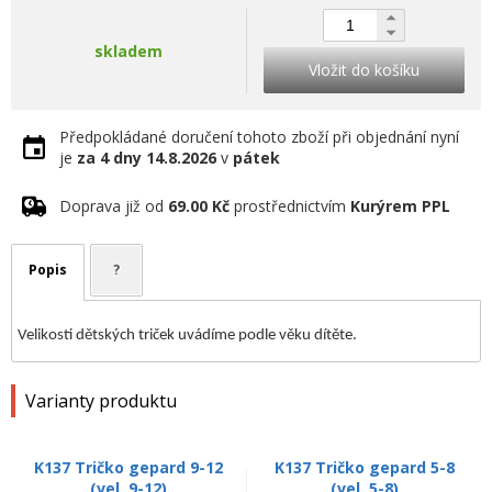
skladem
Vložit do košíku
Předpokládané doručení tohoto zboží při objednání nyní
je
za 4 dny
14.8.2026
v
pátek
Doprava již od
69.00 Kč
prostřednictvím
Kurýrem PPL
Popis
?
Velikosti dětských triček uvádíme podle věku dítěte.
Varianty produktu
K137 Tričko gepard 9-12
K137 Tričko gepard 5-8
(vel. 9-12)
(vel. 5-8)