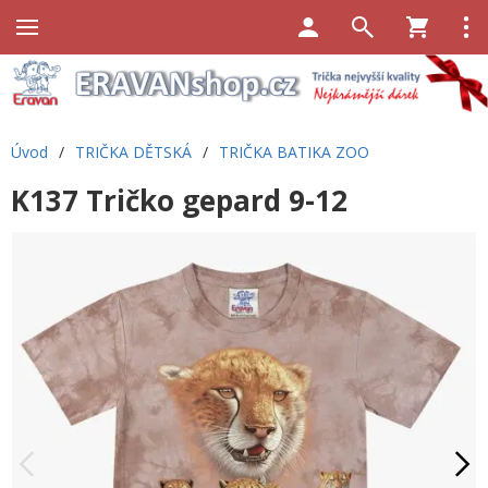
Úvod
/
TRIČKA DĚTSKÁ
/
TRIČKA BATIKA ZOO
K137 Tričko gepard 9-12