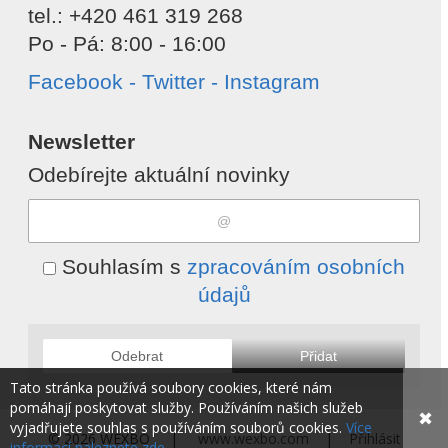
tel.: +420 461 319 268
Po - Pá: 8:00 - 16:00
Facebook - Twitter - Instagram
Newsletter
Odebírejte aktuální novinky
Souhlasím s
zpracováním osobních
údajů
Odebrat
Přidat
Tato stránka používá soubory cookies, které nám
pomáhají poskytovat služby. Používáním našich služeb
✖
vyjadřujete souhlas s používáním souborů cookies.
Více
© 2026 WEXBO |
www.wexbo.com
|
Přihlásit
informací naleznete zde.