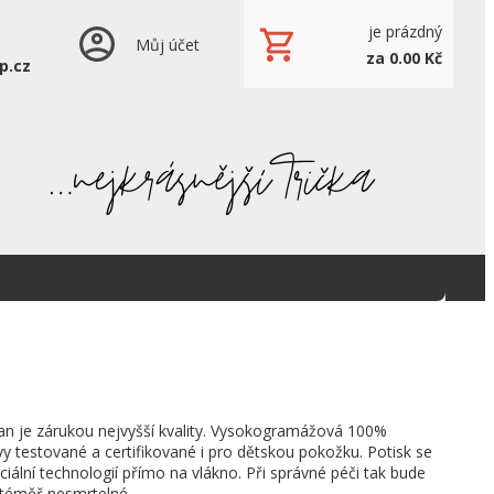
je prázdný
Můj účet
za 0.00 Kč
p.cz
an je zárukou nejvyšší kvality. Vysokogramážová 100%
vy testované a certifikované i pro dětskou pokožku. Potisk se
ciální technologií přímo na vlákno. Při správné péči tak bude
 téměř nesmrtelné.