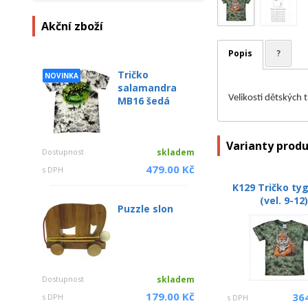
Akční zboží
Popis
?
Tričko
NOVINKA
salamandra
Velikosti dětských 
MB16 šedá
Varianty prod
Dostupnost
skladem
479.00 Kč
s DPH
K129 Tričko tyg
(vel. 9-12
Puzzle slon
Dostupnost
skladem
179.00 Kč
36
s DPH
s DPH