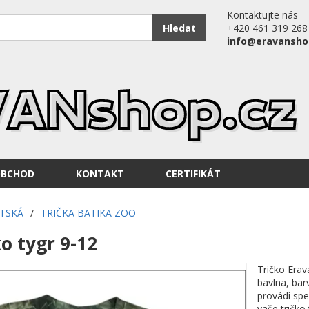
Kontaktujte nás
Hledat
+420 461 319 268
info@eravansho
OBCHOD
KONTAKT
CERTIFIKÁT
ĚTSKÁ
/
TRIČKA BATIKA ZOO
o tygr 9-12
Tričko Erav
bavlna, bar
provádí spe
vaše tričko