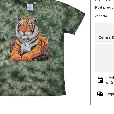
Kód produ
Varianta
Cena s 
Před
dnů
Dopr