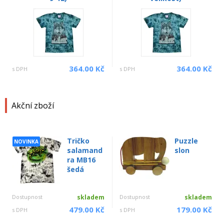
364.00 Kč
364.00 Kč
s DPH
s DPH
Akční zboží
Tričko
Puzzle
NOVINKA
salamand
slon
ra MB16
šedá
Dostupnost
skladem
Dostupnost
skladem
479.00 Kč
179.00 Kč
s DPH
s DPH