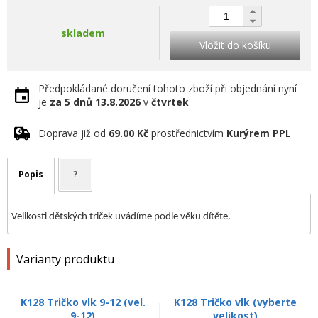
skladem
Vložit do košíku
Předpokládané doručení tohoto zboží při objednání nyní
je
za 5 dnů
13.8.2026
v
čtvrtek
Doprava již od
69.00 Kč
prostřednictvím
Kurýrem PPL
Popis
?
Velikosti dětských triček uvádíme podle věku dítěte.
Varianty produktu
K128 Tričko vlk 9-12 (vel.
K128 Tričko vlk (vyberte
9-12)
velikost)