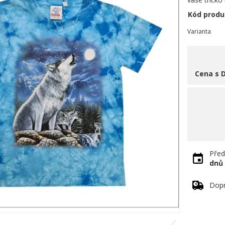
Kód produ
Varianta
Cena s 
Před
dnů
Dopr