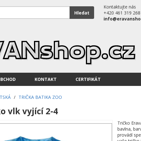
Kontaktujte nás
Hledat
+420 461 319 268
info@eravansho
OBCHOD
KONTAKT
CERTIFIKÁT
ĚTSKÁ
/
TRIČKA BATIKA ZOO
o vlk vyjící 2-4
Tričko Erav
bavlna, bar
provádí spe
vaše tričk