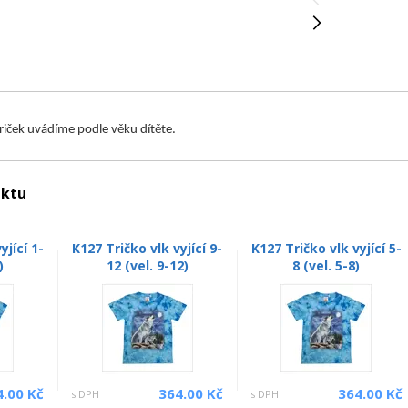
triček uvádíme podle věku dítěte.
uktu
yjící 1-
K127 Tričko vlk vyjící 9-
K127 Tričko vlk vyjící 5-
)
12 (vel. 9-12)
8 (vel. 5-8)
4.00 Kč
364.00 Kč
364.00 Kč
s DPH
s DPH