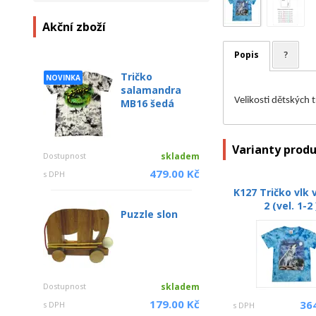
Akční zboží
Popis
?
Tričko
NOVINKA
salamandra
Velikosti dětských 
MB16 šedá
Varianty prod
Dostupnost
skladem
479.00 Kč
s DPH
K127 Tričko vlk v
2 (vel. 1-2 
Puzzle slon
Dostupnost
skladem
179.00 Kč
36
s DPH
s DPH