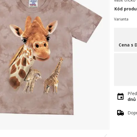
Kód produ
Varianta
Cena s 
Před
dnů
Dopr