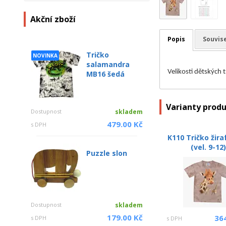
Akční zboží
Popis
Souvise
Tričko
NOVINKA
salamandra
Velikosti dětských 
MB16 šedá
Varianty prod
Dostupnost
skladem
479.00 Kč
s DPH
K110 Tričko žira
(vel. 9-12
Puzzle slon
Dostupnost
skladem
179.00 Kč
36
s DPH
s DPH