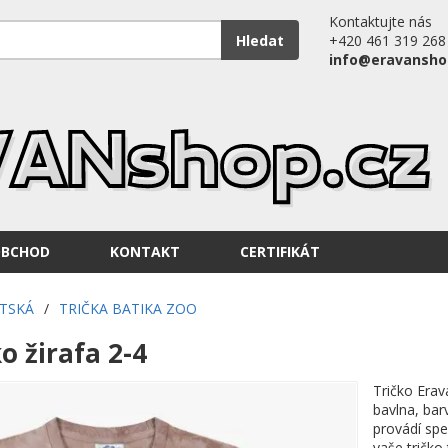
Kontaktujte nás
Hledat
+420 461 319 268
info@eravansho
OBCHOD
KONTAKT
CERTIFIKÁT
ĚTSKÁ
/
TRIČKA BATIKA ZOO
o žirafa 2-4
Tričko Erav
bavlna, bar
provádí spe
vaše tričko