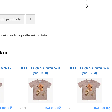
jící produkty
?
triček uvádíme podle věku dítěte.
uktu
fa 9-12
K110 Tričko žirafa 5-8
K110 Tričko žirafa 2-4
)
(vel. 5-8)
(vel. 2-4)
4.00 Kč
364.00 Kč
364.00 Kč
s DPH
s DPH