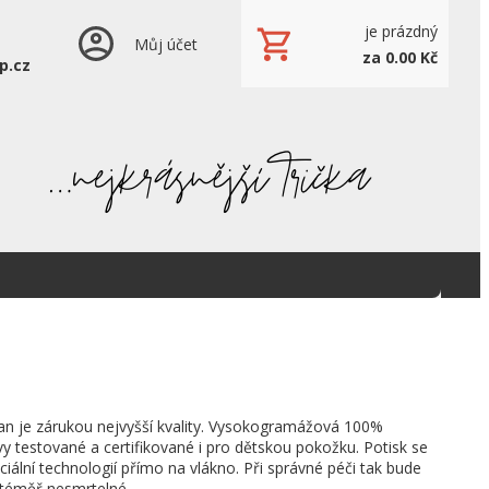
je prázdný
Můj účet
za 0.00 Kč
p.cz
an je zárukou nejvyšší kvality. Vysokogramážová 100%
vy testované a certifikované i pro dětskou pokožku. Potisk se
ciální technologií přímo na vlákno. Při správné péči tak bude
 téměř nesmrtelné.