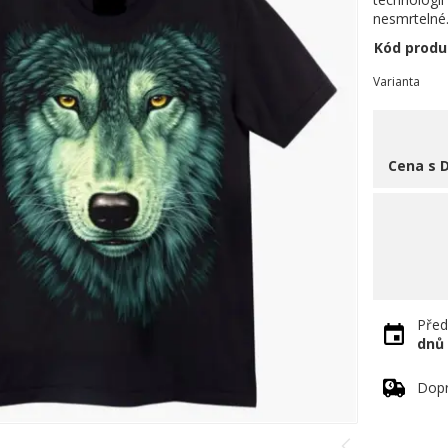
nesmrtelné
Kód produ
Varianta
Cena s 
Před
dnů
Dopr