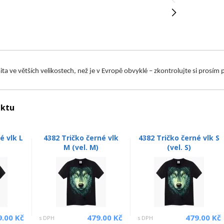
 šita ve větších velikostech, než je v Evropě obvyklé – zkontrolujte si prosí
uktu
é vlk L
4382 Tričko černé vlk
4382 Tričko černé vlk S
M (vel. M)
(vel. S)
9.00 Kč
479.00 Kč
479.00 Kč
s DPH
s DPH