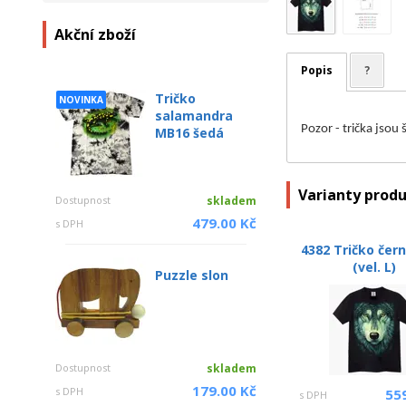
Akční zboží
Popis
?
Tričko
NOVINKA
salamandra
Pozor - trička jsou
MB16 šedá
Varianty prod
Dostupnost
skladem
479.00 Kč
s DPH
4382 Tričko čern
(vel. L)
Puzzle slon
Dostupnost
skladem
179.00 Kč
s DPH
55
s DPH