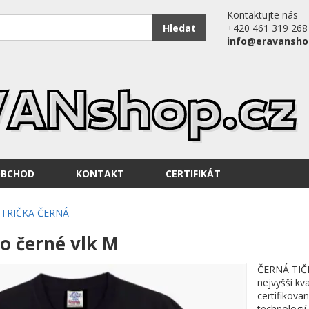
Kontaktujte nás
Hledat
+420 461 319 268
info@eravansho
OBCHOD
KONTAKT
CERTIFIKÁT
TRIČKA ČERNÁ
o černé vlk M
ČERNÁ TIČ
nejvyšší kv
certifikova
technologií