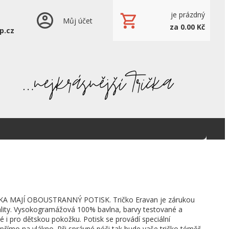
je prázdný
Můj účet
za 0.00 Kč
p.cz
KA MAJÍ OBOUSTRANNÝ POTISK. Tričko Eravan je zárukou
ality. Vysokogramážová 100% bavlna, barvy testované a
né i pro dětskou pokožku. Potisk se provádí speciální
 přímo na vlákno. Při správné péči tak bude vaše tričko téměř