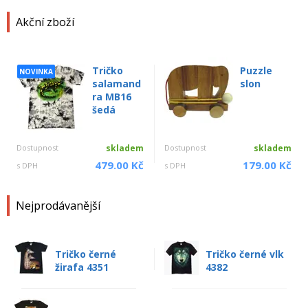
Akční zboží
Tričko
Puzzle
NOVINKA
salamand
slon
ra MB16
šedá
Dostupnost
skladem
Dostupnost
skladem
479.00 Kč
179.00 Kč
s DPH
s DPH
Nejprodávanější
Tričko černé
Tričko černé vlk
žirafa 4351
4382