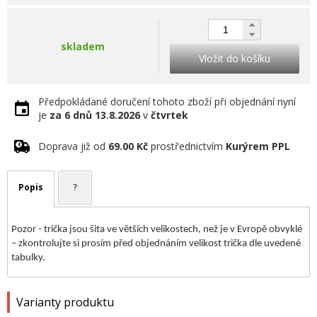
skladem
Vložit do košíku
Předpokládané doručení tohoto zboží při objednání nyní
je
za 6 dnů
13.8.2026
v
čtvrtek
Doprava již od
69.00 Kč
prostřednictvím
Kurýrem PPL
Popis
?
Pozor - trička jsou šita ve větších velikostech, než je v Evropě obvyklé
– zkontrolujte si prosím před objednáním velikost trička dle uvedené
tabulky.
Varianty produktu