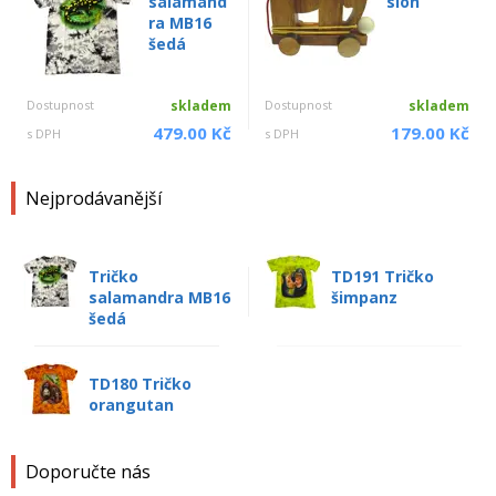
salamand
slon
ra MB16
šedá
Dostupnost
skladem
Dostupnost
skladem
479.00 Kč
179.00 Kč
s DPH
s DPH
Nejprodávanější
Tričko
TD191 Tričko
salamandra MB16
šimpanz
šedá
TD180 Tričko
orangutan
Doporučte nás