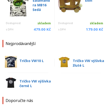
salamand
slon
ra MB16
šedá
Dostupnost
skladem
Dostupnost
skladem
479.00 Kč
179.00 Kč
s DPH
s DPH
Nejprodávanější
Tričko VW10 L
Tričko VW výšivka
žluté L
Tričko VW výšivka
černé L
Doporučte nás