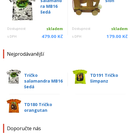
salamand
slon
ra MB16
šedá
Dostupnost
skladem
Dostupnost
skladem
479.00 Kč
179.00 Kč
s DPH
s DPH
Nejprodávanější
Tričko
TD191 Tričko
salamandra MB16
šimpanz
šedá
TD180 Tričko
orangutan
Doporučte nás