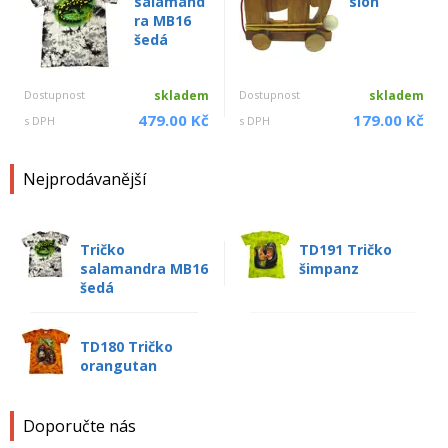
salamand
slon
ra MB16
šedá
Dostupnost
skladem
Dostupnost
skladem
479.00 Kč
179.00 Kč
s DPH
s DPH
Nejprodávanější
Tričko
TD191 Tričko
salamandra MB16
šimpanz
šedá
TD180 Tričko
orangutan
Doporučte nás