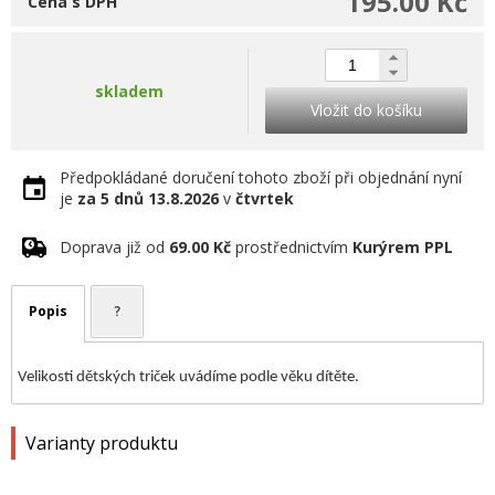
195.00 Kč
Cena s DPH
skladem
Vložit do košíku
Předpokládané doručení tohoto zboží při objednání nyní
je
za 5 dnů
13.8.2026
v
čtvrtek
Doprava již od
69.00 Kč
prostřednictvím
Kurýrem PPL
Popis
?
Velikosti dětských triček uvádíme podle věku dítěte.
Varianty produktu