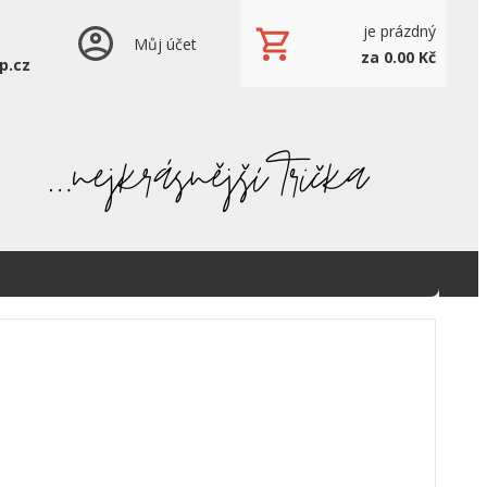
je prázdný
Můj účet
za 0.00 Kč
p.cz