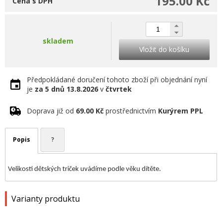
195.00 Kč
Cena s DPH
skladem
Vložit do košíku
Předpokládané doručení tohoto zboží při objednání nyní
je
za 5 dnů
13.8.2026
v
čtvrtek
Doprava již od
69.00 Kč
prostřednictvím
Kurýrem PPL
Popis
?
Velikosti dětských triček uvádíme podle věku dítěte.
Varianty produktu