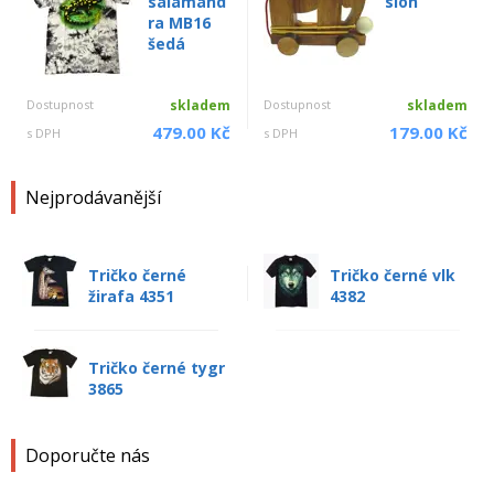
salamand
slon
ra MB16
šedá
Dostupnost
skladem
Dostupnost
skladem
479.00 Kč
179.00 Kč
s DPH
s DPH
Nejprodávanější
Tričko černé
Tričko černé vlk
žirafa 4351
4382
Tričko černé tygr
3865
Doporučte nás