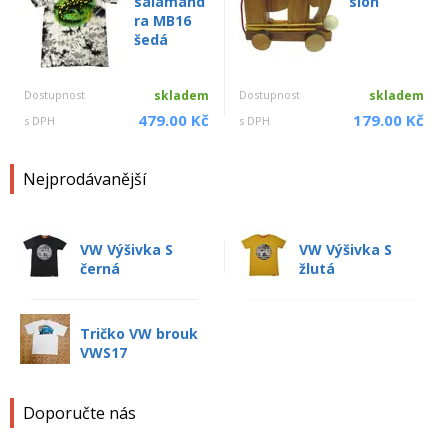
salamand
slon
ra MB16
šedá
Dostupnost
skladem
Dostupnost
skladem
479.00 Kč
179.00 Kč
s DPH
s DPH
Nejprodávanější
VW Výšivka S
VW Výšivka S
černá
žlutá
Tričko VW brouk
VWS17
Doporučte nás